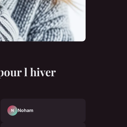
pour l hiver
Noham
N