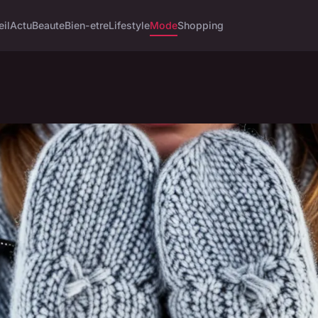
eil
Actu
Beaute
Bien-etre
Lifestyle
Mode
Shopping