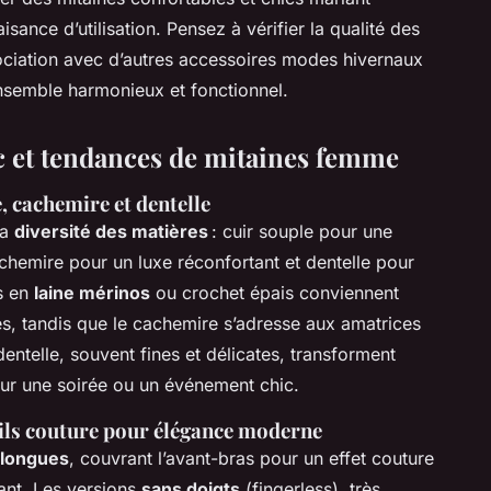
isance d’utilisation. Pensez à vérifier la qualité des
association avec d’autres accessoires modes hivernaux
semble harmonieux et fonctionnel.
 et tendances de mitaines femme
e, cachemire et dentelle
la
diversité des matières
: cuir souple pour une
cachemire pour un luxe réconfortant et dentelle pour
s en
laine mérinos
ou crochet épais conviennent
s, tandis que le cachemire s’adresse aux amatrices
entelle, souvent fines et délicates, transforment
our une soirée ou un événement chic.
tails couture pour élégance moderne
 longues
, couvrant l’avant-bras pour un effet couture
ant. Les versions
sans doigts
(fingerless), très