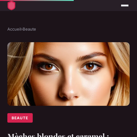
Accueil
›
Beaute
BEAUTE
Mèches blondes et caramel :